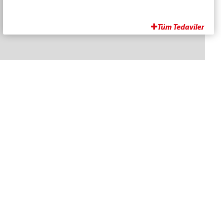
Ozon tedavisi
Parapleji-tetraplaji rehabilitasyonu
Tüm Tedaviler
Adres
İskenderpaşa Mah. Gençoğlu Sok.
No: 15 Ortahisar TRABZON
E-Posta
info@fizyotem.com
Telefonumuz
0462 323 25 54 | 0462 223 44 33
| 0462 223 18 35
Fax Numaramız
0462 223 18 36