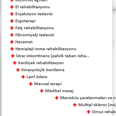
Diz,omuz ağrıları
El rehabilitasyonu
Enjeksiyon tedavisi
Ergoterapi
Felç rehabilitasyonu
Fibromiyalji tedavisi
Hacamat
Hemipleji-inme rehabilitasyonu
İdrar inkontinans (pelvik taban rehabilitasyonu)
Kardiyak rehabilitasyon
Kinezyolojik bantlama
Lenf ödem
Manuel terapi
Medikal masaj
Menisküs yaralanmaları ve cerrahi sonrası tedavi
Multipl skleroz (ms) tedavisi
Omuz rehabilitasyonu