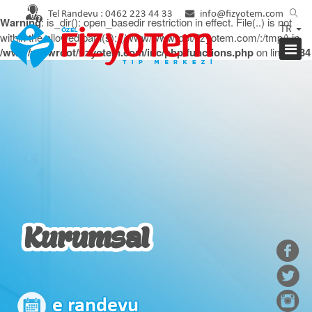
Tel Randevu :
0462 223 44 33
info@fizyotem.com
Warning
: is_dir(): open_basedir restriction in effect. File(..) is not
TR
within the allowed path(s): (/www/wwwroot/fizyotem.com/:/tmp/) in
/www/wwwroot/fizyotem.com/inc/php/functions.php
on line
2934
Kurumsal
e randevu