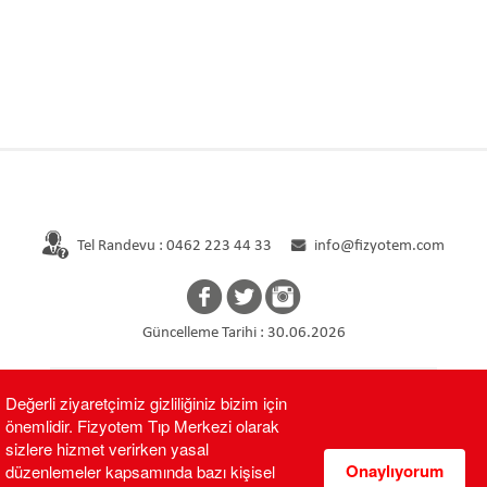
Tel Randevu : 0462 223 44 33
info@fizyotem.com
Güncelleme Tarihi : 30.06.2026
Değerli ziyaretçimiz gizliliğiniz bizim için
Copyright 2017 © Tüm Hakları Saklıdır
. Editöre ulaşmak için
önemlidir. Fizyotem Tıp Merkezi olarak
sizlere hizmet verirken yasal
Onaylıyorum
düzenlemeler kapsamında bazı kişisel