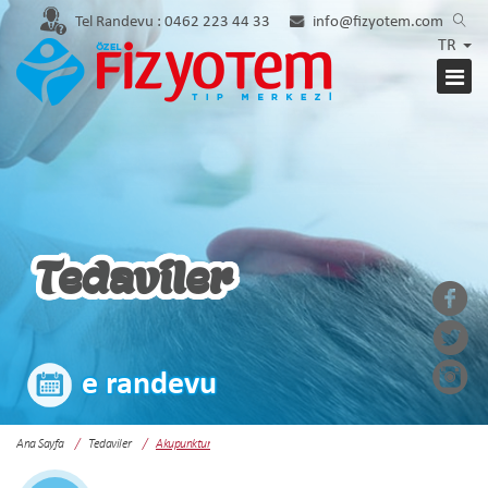
Tel Randevu :
0462 223 44 33
info@fizyotem.com
TR
Tedaviler
e randevu
Ana Sayfa
Tedaviler
Akupunktur