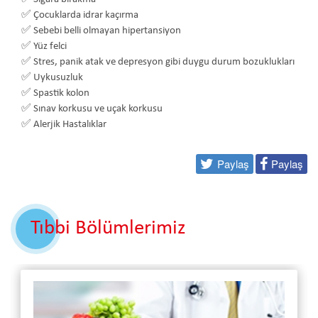
✅
Çocuklarda idrar kaçırma
✅
Sebebi belli olmayan hipertansiyon
✅
Yüz felci
✅
Stres, panik atak ve depresyon gibi duygu durum bozuklukları
✅
Uykusuzluk
✅
Spastik kolon
✅
Sınav korkusu ve uçak korkusu
✅
Alerjik Hastalıklar
Paylaş
Paylaş
Tıbbi Bölümlerimiz