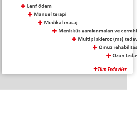
Lenf ödem
Manuel terapi
Medikal masaj
Menisküs yaralanmaları ve cerrahi sonrası tedavi
Multipl skleroz (ms) tedavisi
Omuz rehabilitasyonu
Ozon tedavisi
Parapleji-tetraplaji rehabilitasyonu
Tüm Tedaviler
Adres