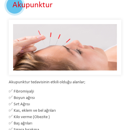
Akupunktur
Akupunktur tedavisinin etkili olduğu alanlar;
✅
Fibromiyalji
✅
Boyun ağrısı
✅
Sırt Ağrısı
✅
Kas, eklem ve bel ağrıları
✅
Kilo verme (Obezite )
✅
Baş ağrıları
✅
Sigara bırakma