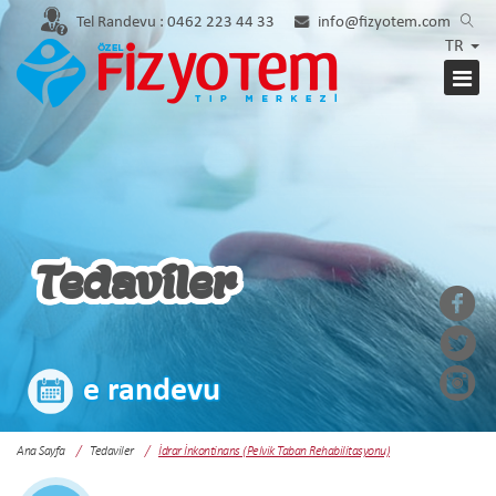
Tel Randevu :
0462 223 44 33
info@fizyotem.com
TR
Tedaviler
e randevu
Ana Sayfa
Tedaviler
İdrar İnkontinans (Pelvik Taban Rehabilitasyonu)