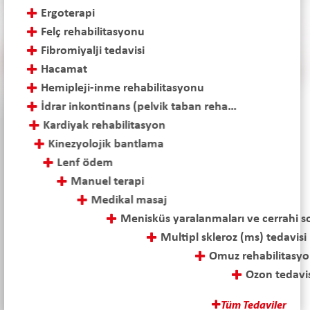
Ergoterapi
Felç rehabilitasyonu
Fibromiyalji tedavisi
Hacamat
Hemipleji-inme rehabilitasyonu
İdrar inkontinans (pelvik taban rehabilitasyonu)
Kardiyak rehabilitasyon
Kinezyolojik bantlama
Lenf ödem
Manuel terapi
Medikal masaj
Menisküs yaralanmaları ve cerrahi sonrası tedavi
Multipl skleroz (ms) tedavisi
Omuz rehabilitasyonu
Ozon tedavisi
Parapleji-tetraplaji rehabilitasyonu
Tüm Tedaviler