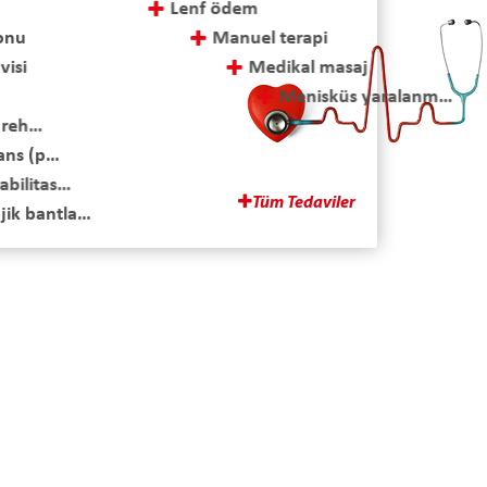
Lenf ödem
yonu
Manuel terapi
visi
Medikal masaj
Menisküs yaralanmaları ve cerrahi sonrası tedavi
ehabilitasyonu
Multipl skleroz (ms) tedavisi
s (pelvik taban rehabilitasyonu)
Omuz rehabilitasyonu
itasyon
Ozon tedavisi
Tüm Tedaviler
ntlama
Parapleji-tetraplaji rehabilitasyonu