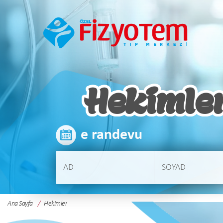
Hekimle
e randevu
Ana Sayfa
Hekimler