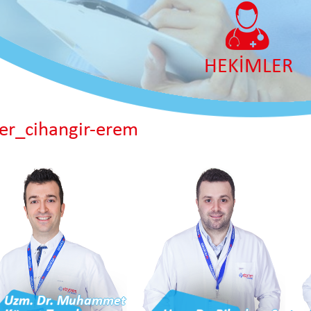
HEKİMLER
er_cihangir-erem
Uzm. Dr. Muhammet