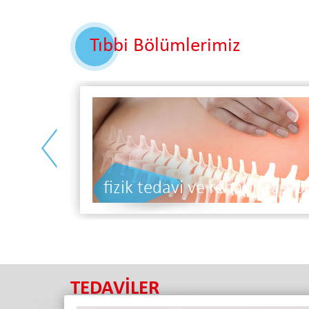
Tıbbi Bölümlerimiz
<
diyetisyen
TEDAVİLER