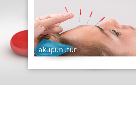
akupunktur
Adres
İskenderpaşa Mah. Gençoğlu