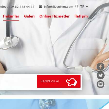
TR
andevu :
0462 223 44 33
info@fizyotem.com
Hekimler
Galeri
Online Hizmetler
İletişim