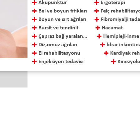
Akupunktur
Ergoterapi
Bel ve boyun fıtıkları
Felç rehabilitas
Boyun ve sırt ağrıları
Fibromiyalji teda
Bursit ve tendinit
Hacamat
Çapraz bağ yaralanmaları ve tedavisi
Hemipleji-inme r
Diz,omuz ağrıları
İdrar inkontinan
El rehabilitasyonu
Kardiyak rehabil
Enjeksiyon tedavisi
Kinezyolojik ba
 Sok. No: 15