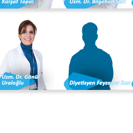
Kürşat Topal
Uzm. Dr. Bilgehan Sert
Uzm. Dr. Gönül
Uraloğlu
Diyetisyen Feyzanur Sarı