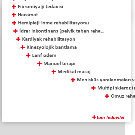
Fibromiyalji tedavisi
Hacamat
Hemipleji-inme rehabilitasyonu
İdrar inkontinans (pelvik taban rehabilitasyonu)
Kardiyak rehabilitasyon
Kinezyolojik bantlama
Lenf ödem
Manuel terapi
Medikal masaj
Menisküs yaralanmaları ve cerrahi sonrası tedavi
Multipl skleroz (ms) tedavisi
Omuz rehabilitasyonu
Ozon tedavisi
Parapleji-tetraplaji rehabilitasyonu
Tüm Tedaviler