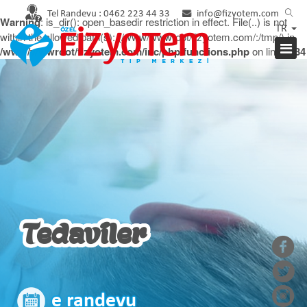
Tel Randevu :
0462 223 44 33
info@fizyotem.com
Warning
: is_dir(): open_basedir restriction in effect. File(..) is not
TR
within the allowed path(s): (/www/wwwroot/fizyotem.com/:/tmp/) in
/www/wwwroot/fizyotem.com/inc/php/functions.php
on line
2934
Tedaviler
e randevu