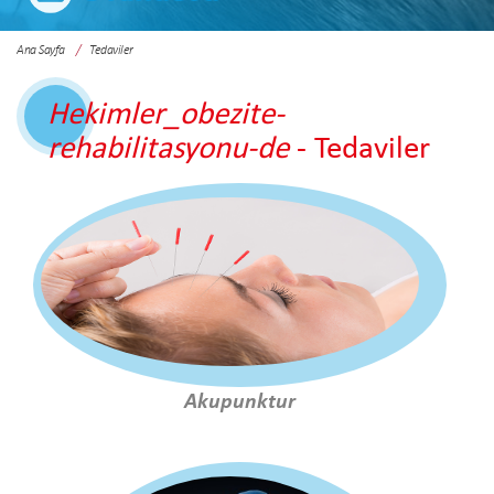
Ana Sayfa
Tedaviler
Hekimler_obezite-
rehabilitasyonu-de
- Tedaviler
Akupunktur