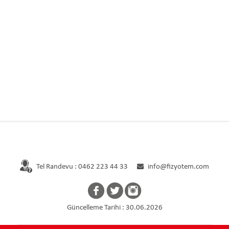
Ana Sayfa
Kurumsal
Hekimler
Tel Randevu : 0462 223 44 33
info@fizyotem.com
Güncelleme Tarihi : 30.06.2026