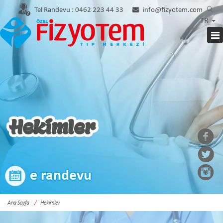
Tel Randevu :
0462 223 44 33
info@fizyotem.com
TR
Hekimler
e randevu
Ana Sayfa
Hekimler