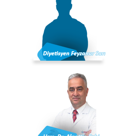
Diyetisyen Feyzanur Sarı