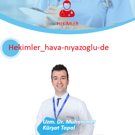
HEKİMLER
Hekimler_hava-nıyazoglu-de
Uzm. Dr. Muhammet
Kürşat Topal