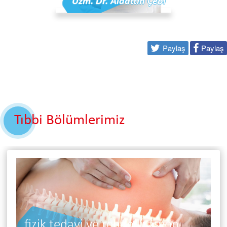
Uzm. Dr. Alaattin Çebi
Paylaş
Paylaş
Tıbbi Bölümlerimiz
n
diyetisyen