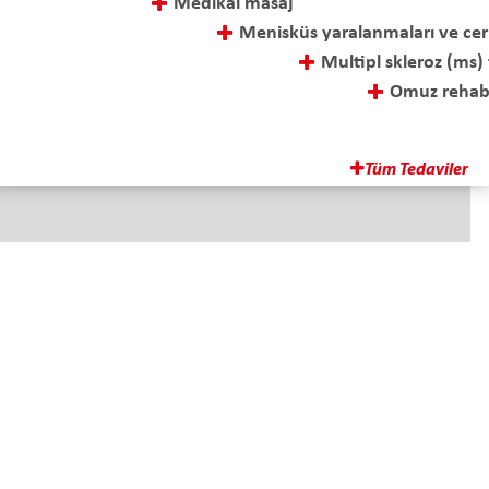
Medikal masaj
Menisküs yaralanmaları ve cerrahi sonrası tedavi
Multipl skleroz (ms) tedavisi
Omuz rehabilitasyonu
Ozon tedavisi
Parapleji-tetraplaji rehabilitasyonu
Tüm Tedaviler
Adres
İskenderpaşa Mah. Gençoğlu Sok.
No: 15 Ortahisar TRABZON
E-Posta
info@fizyotem.com