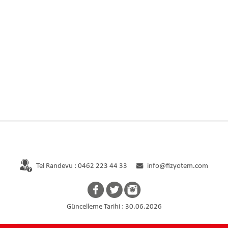
Ana Sayfa
Kurumsal
Hekimler
Tel Randevu : 0462 223 44 33
info@fizyotem.com
Güncelleme Tarihi : 30.06.2026