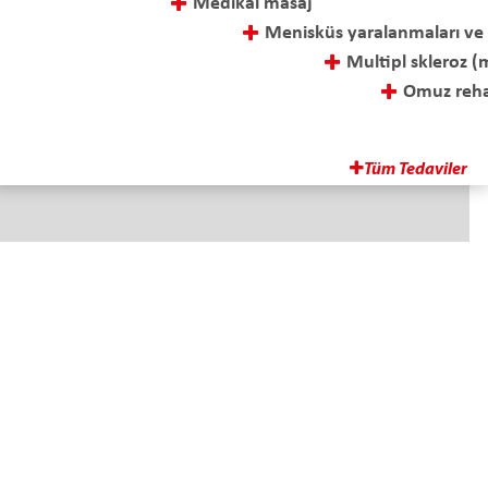
Medikal masaj
Menisküs yaralanmaları ve cerrahi sonrası tedavi
Multipl skleroz (ms) tedavisi
Omuz rehabilitasyonu
Ozon tedavisi
Parapleji-tetraplaji rehabilitasyonu
Tüm Tedaviler
Adres
İskenderpaşa Mah. Gençoğlu Sok.
No: 15 Ortahisar TRABZON
E-Posta
info@fizyotem.com