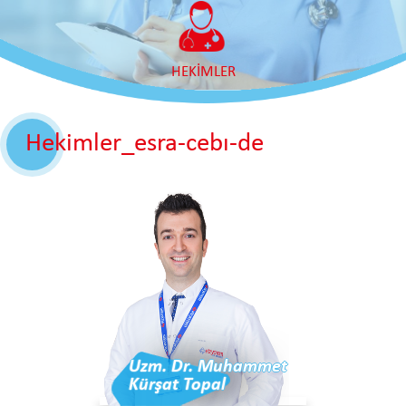
HEKİMLER
Hekimler_esra-cebı-de
Uzm. Dr. Muhammet
Kürşat Topal