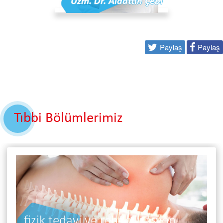
Uzm. Dr. Alaattin Çebi
Paylaş
Paylaş
Tıbbi Bölümlerimiz
diyetisyen