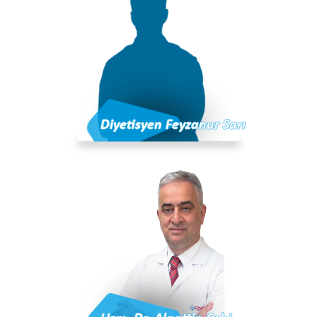
Diyetisyen Feyzanur Sarı