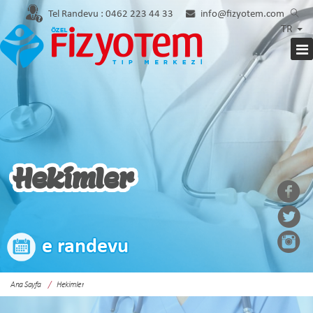
Tel Randevu :
0462 223 44 33
info@fizyotem.com
TR
Hekimler
e randevu
Ana Sayfa
Hekimler