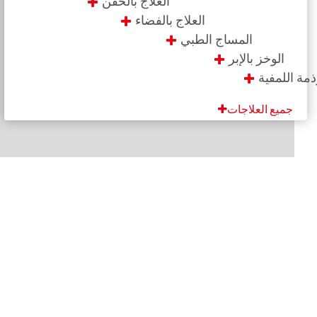
العلاج بالحقن
العلاج بالفضاء
المساج الطبي
الوخز بالإبر
الوذمة اللمفية
تشخيص وعلاج الجنف
جميع العلاجات
عنوان
İskenderpaşa Mah. Gençoğlu Sok.
No: 15 Ortahisar TRABZON
البريد الإلكتروني
info@fizyotem.com