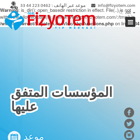
info@fizyotem.com
موعد عبر الهاتف :
0462 223 44 33
Warning
: is_dir(): open_basedir restriction in effect. File(..) is not
AR
within the allowed path(s): (/www/wwwroot/fizyotem.com/:/tmp/) in
/www/wwwroot/fizyotem.com/inc/php/functions.php
on line
2934
المؤسسات المتفق
عليها
موعد