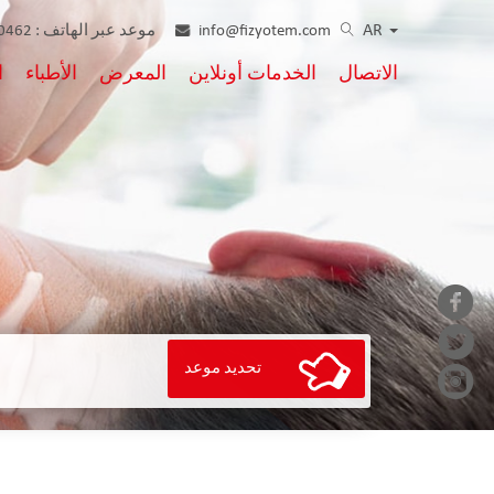
AR
info@fizyotem.com
موعد عبر الهاتف :
462 223 44 33
الاتصال
الخدمات أونلاين
المعرض
الأطباء
ا