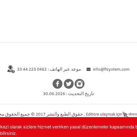
الأطباء
المؤسسية
الصفحة الرئيسية
info@fizyotem.com
موعد عبر الهاتف : 0462 223 44 33
تاريخ التحديث : 30.06.2026
. Editöre ulaşmak için
حقوق الطبع والنشر 2017 © جميع الحقوق محفوظة
erkezi olarak sizlere hizmet verirken yasal düzenlemeler kapsamında baz
38617eb6dd59d3ee2ef.che): failed to open stream: No such file or d
lirsiniz.