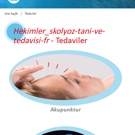
Ana Sayfa
Tedaviler
Hekimler_skolyoz-tani-ve-
tedavisi-fr
- Tedaviler
Akupunktur