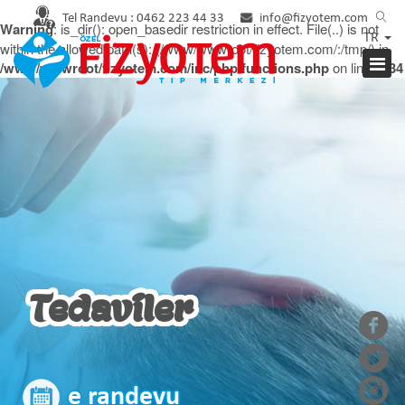
Tel Randevu :
0462 223 44 33
info@fizyotem.com
Warning
: is_dir(): open_basedir restriction in effect. File(..) is not
TR
within the allowed path(s): (/www/wwwroot/fizyotem.com/:/tmp/) in
/www/wwwroot/fizyotem.com/inc/php/functions.php
on line
2934
Tedaviler
e randevu