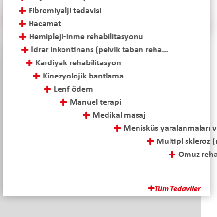
Fibromiyalji tedavisi
Hacamat
Hemipleji-inme rehabilitasyonu
İdrar inkontinans (pelvik taban rehabilitasyonu)
Kardiyak rehabilitasyon
Kinezyolojik bantlama
Lenf ödem
Manuel terapi
Medikal masaj
Menisküs yaralanmaları ve cerrahi sonrası tedavi
Multipl skleroz (ms) tedavisi
Omuz rehabilitasyonu
Ozon tedavisi
Parapleji-tetraplaji rehabilitasyonu
Tüm Tedaviler