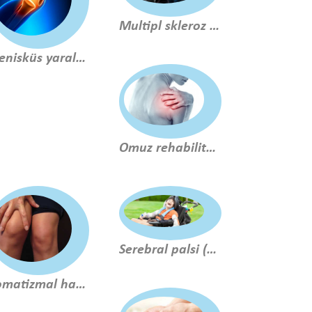
Multipl skleroz (ms) tedavisi
Menisküs yaralanmaları ve cerrahi sonrası tedavi
Omuz rehabilitasyonu
Serebral palsi (cp) rehabilitasyonu
Romatizmal hastalıkların tedavisi