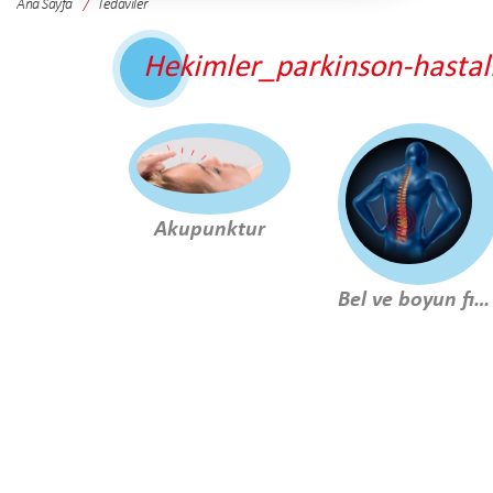
Ana Sayfa
Tedaviler
Hekimler_parkinson-hastali
Akupunktur
Bel ve boyun fıtıkları