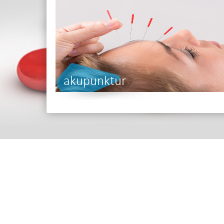
akupunktur
Adres
İskenderpaşa Mah. Gençoğlu
Ortahisar TRABZON