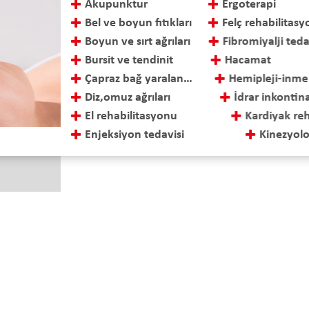
Akupunktur
Ergoterapi
Bel ve boyun fıtıkları
Felç rehabilitas
Boyun ve sırt ağrıları
Fibromiyalji teda
Bursit ve tendinit
Hacamat
Çapraz bağ yaralanmaları ve tedavisi
Hemipleji-inme r
Diz,omuz ağrıları
İdrar inkontinan
El rehabilitasyonu
Kardiyak rehabil
Enjeksiyon tedavisi
Kinezyolojik ba
 Sok. No: 15