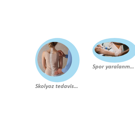
Spor yaralanmaları rehabilitasyonu
Skolyoz tedavisinde 3 boyutlu schroth metodu