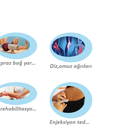
Çapraz bağ yaralanmaları ve tedavisi
Diz,omuz ağrıları
El rehabilitasyonu
Enjeksiyon tedavisi