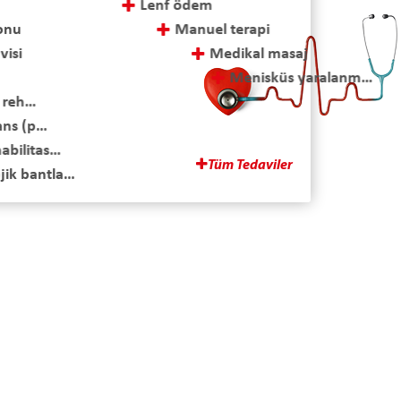
Lenf ödem
yonu
Manuel terapi
visi
Medikal masaj
Menisküs yaralanmaları ve cerrahi sonrası tedavi
ehabilitasyonu
Multipl skleroz (ms) tedavisi
s (pelvik taban rehabilitasyonu)
Omuz rehabilitasyonu
itasyon
Ozon tedavisi
Tüm Tedaviler
ntlama
Parapleji-tetraplaji rehabilitasyonu