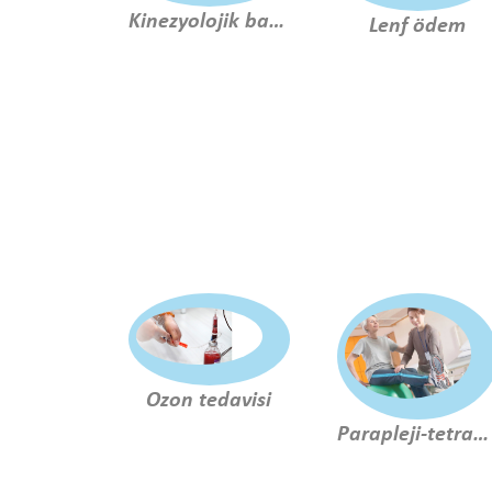
Kinezyolojik bantlama
Lenf ödem
Ozon tedavisi
Parapleji-tetraplaji rehabilitasyonu