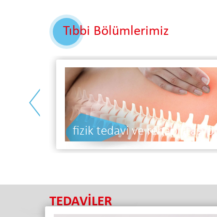
Tıbbi Bölümlerimiz
<
diyetisyen
TEDAVİLER