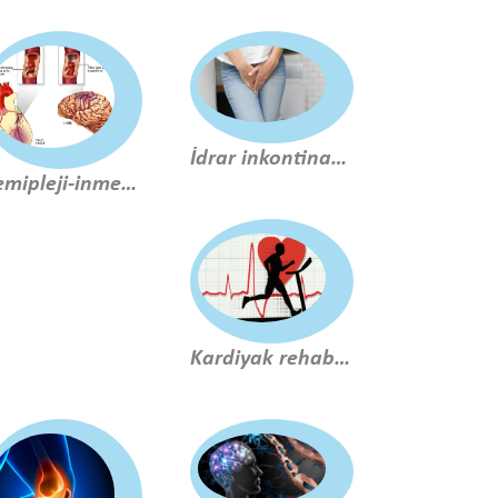
İdrar inkontinans (pelvik taban rehabilitasyonu)
Hemipleji-inme rehabilitasyonu
Kardiyak rehabilitasyon