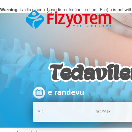
Warning
: is_dir(): open_basedir restriction in effect. File(..) is no
Tedavile
e randevu