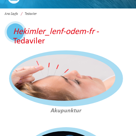
Ana Sayfa
Tedaviler
Hekimler_lenf-odem-fr
-
Tedaviler
Akupunktur