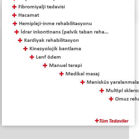
Fibromiyalji tedavisi
Hacamat
Hemipleji-inme rehabilitasyonu
İdrar inkontinans (pelvik taban rehabilitasyonu)
Kardiyak rehabilitasyon
Kinezyolojik bantlama
Lenf ödem
Manuel terapi
Medikal masaj
Menisküs yaralanmaları ve cerrahi sonrası tedavi
Multipl skleroz (ms) tedavisi
Omuz rehabilitasyonu
Ozon tedavisi
Parapleji-tetraplaji rehabilitasyonu
Tüm Tedaviler