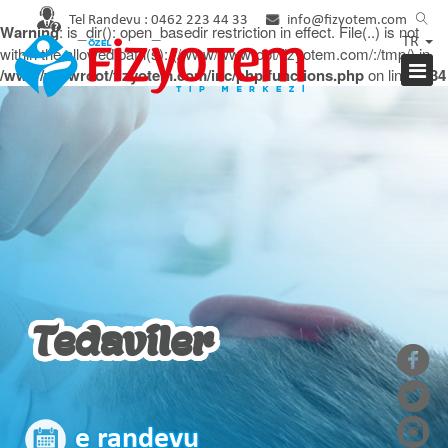
Tel Randevu :
0462 223 44 33
info@fizyotem.com
Warning
: is_dir(): open_basedir restriction in effect. File(..) is not
TR
within the allowed path(s): (/www/wwwroot/fizyotem.com/:/tmp/) in
/www/wwwroot/fizyotem.com/inc/php/functions.php
on line
2934
Tedaviler
e randevu