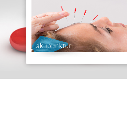
akupunktur
Adres
İskenderpaşa Mah. Gençoğlu
Ortahisar TRABZON