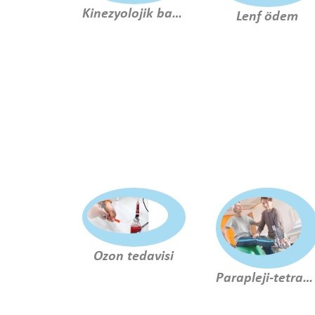
Kinezyolojik bantlama
Lenf ödem
Ozon tedavisi
Parapleji-tetraplaji rehabilitasyonu