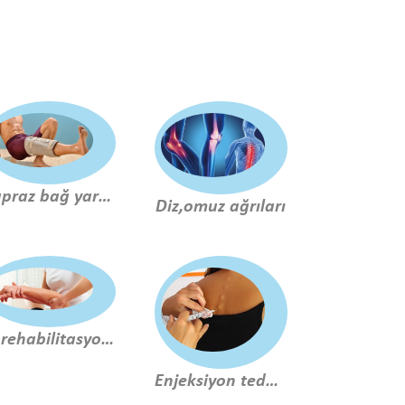
Çapraz bağ yaralanmaları ve tedavisi
Diz,omuz ağrıları
El rehabilitasyonu
Enjeksiyon tedavisi