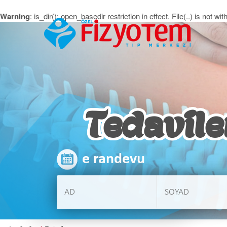
Warning
: is_dir(): open_basedir restriction in effect. File(..) is no
Tedavile
e randevu