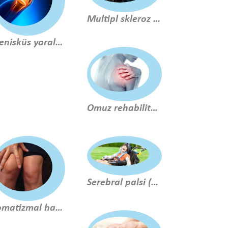
Multipl skleroz (ms) tedavisi
Menisküs yaralanmaları ve cerrahi sonrası tedavi
Omuz rehabilitasyonu
Serebral palsi (cp) rehabilitasyonu
Romatizmal hastalıkların tedavisi