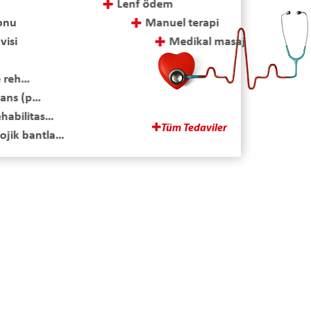
Lenf ödem
yonu
Manuel terapi
visi
Medikal masaj
Menisküs yaralanmaları ve cerrahi sonrası tedavi
ehabilitasyonu
Multipl skleroz (ms) tedavisi
s (pelvik taban rehabilitasyonu)
Omuz rehabilitasyonu
itasyon
Ozon tedavisi
Tüm Tedaviler
ntlama
Parapleji-tetraplaji rehabilitasyonu