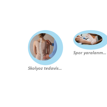
Spor yaralanmaları rehabilitasyonu
Skolyoz tedavisinde 3 boyutlu schroth metodu