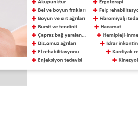
Akupunktur
Ergoterapi
Bel ve boyun fıtıkları
Felç rehabilitas
Boyun ve sırt ağrıları
Fibromiyalji teda
Bursit ve tendinit
Hacamat
Çapraz bağ yaralanmaları ve tedavisi
Hemipleji-inme r
Diz,omuz ağrıları
İdrar inkontinan
El rehabilitasyonu
Kardiyak rehabil
Enjeksiyon tedavisi
Kinezyolojik ba
 Sok. No: 15