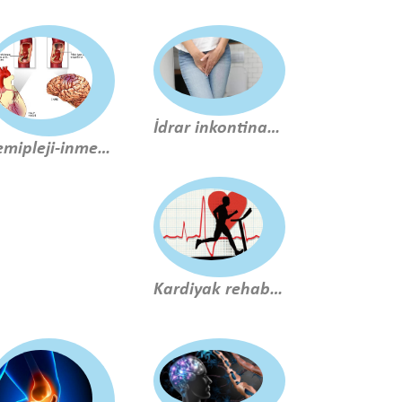
İdrar inkontinans (pelvik taban rehabilitasyonu)
Hemipleji-inme rehabilitasyonu
Kardiyak rehabilitasyon