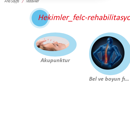
Ana Sayfa
Tedaviler
Hekimler_felc-rehabilitasy
Akupunktur
Bel ve boyun fıtıkları