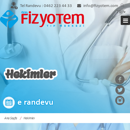
Tel Randevu :
0462 223 44 33
info@fizyotem.com
TR
Hekimler
e randevu
Ana Sayfa
Hekimler