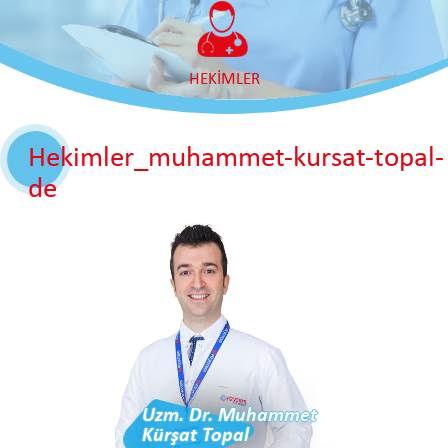
HEKİMLER
Hekimler_muhammet-kursat-topal-
de
Uzm. Dr. Muhammet
Kürşat Topal