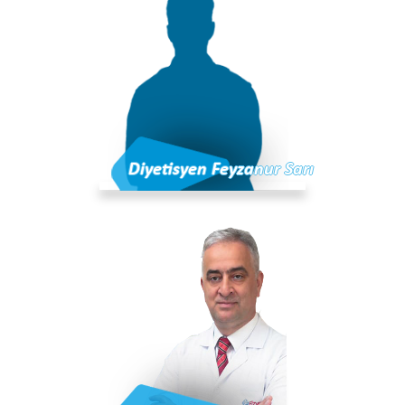
Diyetisyen Feyzanur Sarı