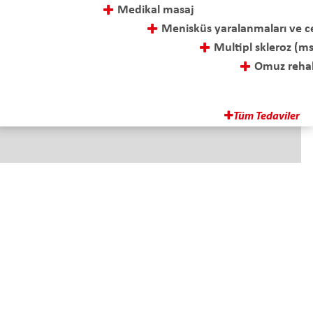
Medikal masaj
Menisküs yaralanmaları ve cerrahi sonrası tedavi
Multipl skleroz (ms) tedavisi
Omuz rehabilitasyonu
Ozon tedavisi
Parapleji-tetraplaji rehabilitasyonu
Tüm Tedaviler
Adres
İskenderpaşa Mah. Gençoğlu Sok.
No: 15 Ortahisar TRABZON
E-Posta
info@fizyotem.com