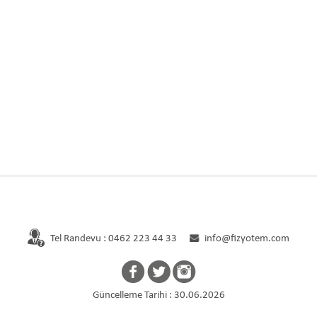
Ana Sayfa
Kurumsal
Hekimler
Tel Randevu : 0462 223 44 33
info@fizyotem.com
Güncelleme Tarihi : 30.06.2026