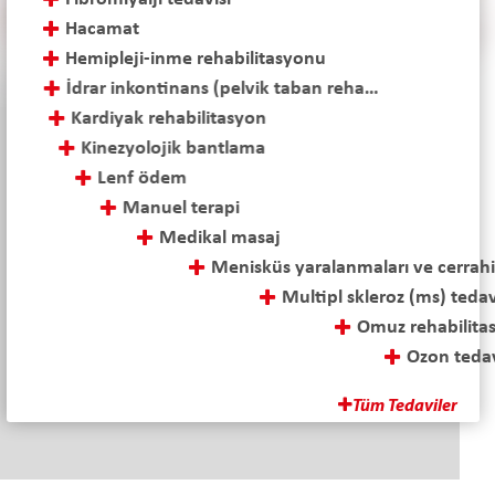
Hacamat
Hemipleji-inme rehabilitasyonu
İdrar inkontinans (pelvik taban rehabilitasyonu)
Kardiyak rehabilitasyon
Kinezyolojik bantlama
Lenf ödem
Manuel terapi
Medikal masaj
Menisküs yaralanmaları ve cerrahi sonrası tedavi
Multipl skleroz (ms) tedavisi
Omuz rehabilitasyonu
Ozon tedavisi
Parapleji-tetraplaji rehabilitasyonu
Tüm Tedaviler