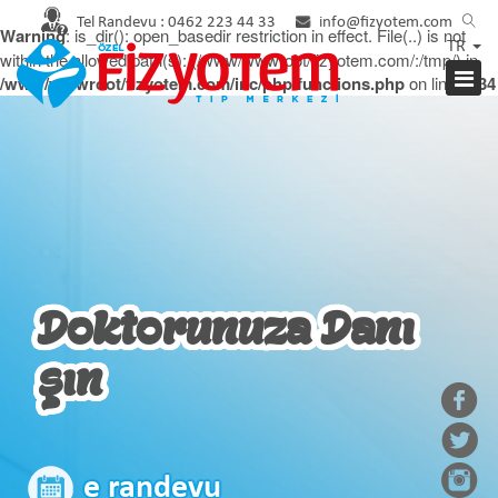
Tel Randevu :
0462 223 44 33
info@fizyotem.com
Warning
: is_dir(): open_basedir restriction in effect. File(..) is not
TR
within the allowed path(s): (/www/wwwroot/fizyotem.com/:/tmp/) in
/www/wwwroot/fizyotem.com/inc/php/functions.php
on line
2934
Doktorunuza Danı
şın
e randevu